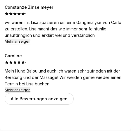
Aloy selber - ist zumindest unser Gefühl - genießt die Massage
Constanze Zinselmeyer
und kann sich nach ein paar Anläufen endlich auch richtig
·
fallen lassen. Wir haben Lisa vor allem aufgesucht um
wir waren mit Lisa spazieren um eine Ganganalyse von Carlo
muskulären Verspannungen vorzubeugen bzw. Diese schnell
zu erstellen. Lisa macht das wie immer sehr feinfühlig,
zu lösen - da wir im Hundesport tätig sind und lange einen
unaufdringlich und erklärt viel und verständlich.
glücklichen gesunden Hund haben möchten.
Mehr anzeigen
Seid wir bei Lisa sind haben wir außerdem das Gefühl, dass sie
sich auch von Fremden aka Tierärztin lieber anfassen lässt.
Caroline
Wir sind rundum zufrieden und können Lisa nur
·
weiterempfehlen.
Mein Hund Balou und auch ich waren sehr zufrieden mit der
Beratung und der Massage! Wir werden gerne wieder einen
Termin bei Lisa buchen.
Mehr anzeigen
Alle Bewertungen anzeigen