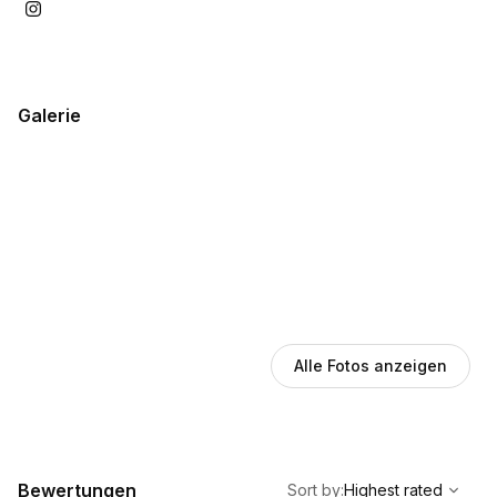
Galerie
Alle Fotos anzeigen
,
Highest rated
Sort
Bewertungen
Sort by
:
Highest rated