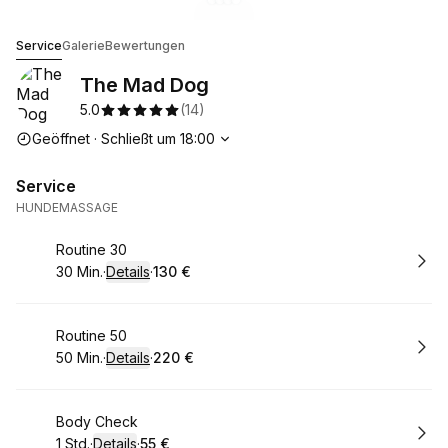
Zur Galerie gehen
Zur Galerie gehen
Zur Galerie gehen
Zur Galerie gehen
1
2
3
4
The Mad Dog
Service
Galerie
Bewertungen
The Mad Dog
5.0
(
14
)
Die Öffnungszeiten
Geöffnet
·
Schließt um
18:00
Service
HUNDEMASSAGE
Buchen
Routine 30
30 Min.
·
Details
·
130 €
.
Dauer
:
.
Preis
:
Buchen
Routine 50
50 Min.
·
Details
·
220 €
.
Dauer
:
.
Preis
:
Buchen
Body Check
1 Std.
·
Details
·
55 €