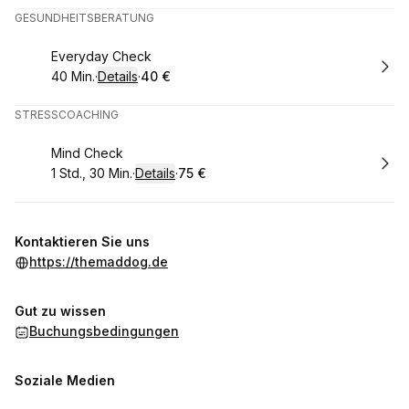
GESUNDHEITSBERATUNG
Buchen
Everyday Check
40 Min.
·
Details
·
40 €
.
Dauer
:
.
Preis
:
STRESSCOACHING
Buchen
Mind Check
1 Std., 30 Min.
·
Details
·
75 €
.
Dauer
:
.
Preis
:
Kontaktieren Sie uns
https://themaddog.de
Gut zu wissen
Buchungsbedingungen
Soziale Medien