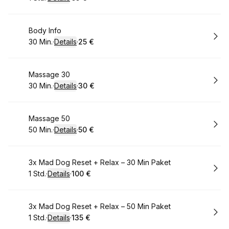
.
Dauer
:
.
Preis
:
Buchen
Body Info
30 Min.
·
Details
·
25 €
.
Dauer
:
.
Preis
:
Buchen
Massage 30
30 Min.
·
Details
·
30 €
.
Dauer
:
.
Preis
:
Buchen
Massage 50
50 Min.
·
Details
·
50 €
.
Dauer
:
.
Preis
:
Buchen
3x Mad Dog Reset + Relax – 30 Min Paket
1 Std.
·
Details
·
100 €
.
Dauer
:
.
Preis
:
Buchen
3x Mad Dog Reset + Relax – 50 Min Paket
1 Std.
·
Details
·
135 €
.
Dauer
:
.
Preis
: