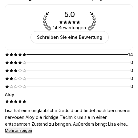
5.0
14 Bewertungen
Schreiben Sie eine Bewertung
14
0
0
0
0
Aloy
·
Lisa hat eine unglaubliche Geduld und findet auch bei unserer
nervösen Aloy die richtige Technik um sie in einen
entspannten Zustand zu bringen. Außerdem bringt Lisa eine
tolle Expertise mit und man kann sich einfach super zu allen
Mehr anzeigen
Themen rund um den Hund mit ihr austauschen.